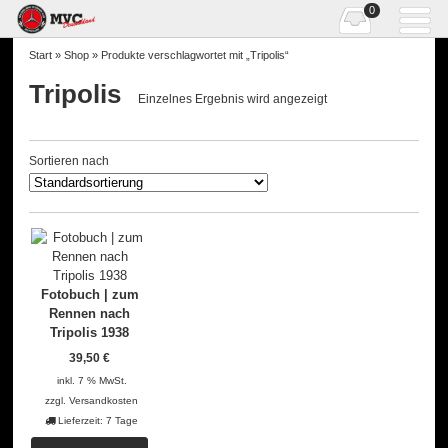
0
Start
»
Shop
» Produkte verschlagwortet mit „Tripolis“
Tripolis
Einzelnes Ergebnis wird angezeigt
Sortieren nach
Fotobuch | zum
Rennen nach
Tripolis 1938
39,50
€
inkl. 7 % MwSt.
zzgl.
Versandkosten
Lieferzeit:
7 Tage