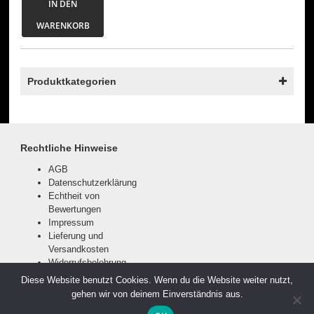
IN DEN
WARENKORB
Produktkategorien
Rechtliche Hinweise
AGB
Datenschutzerklärung
Echtheit von
Bewertungen
Impressum
Lieferung und
Versandkosten
Widerrufsbelehrung
Zahlungsarten
Diese Website benutzt Cookies. Wenn du die Website weiter nutzt,
gehen wir von deinem Einverständnis aus.
Alle Preise inkl. der gesetzlichen MwSt.